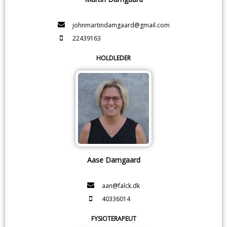
johnmartindamgaard@gmail.com
22439163
HOLDLEDER
Aase Damgaard
aan@falck.dk
40336014
FYSIOTERAPEUT