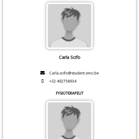
Carla Scifo
Carla.scifo@student.vinci.be
+32 492758934
FYSIOTERAPEUT