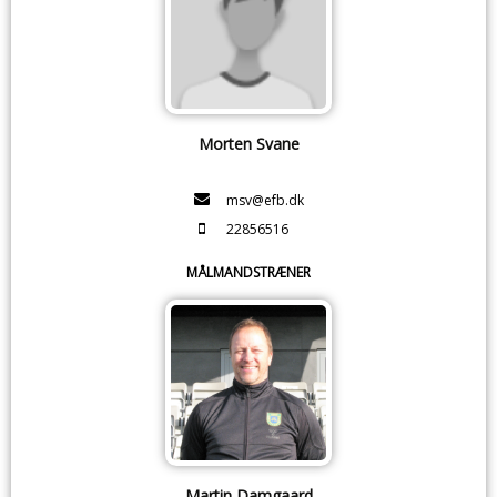
Morten Svane
msv@efb.dk
22856516
MÅLMANDSTRÆNER
Martin Damgaard