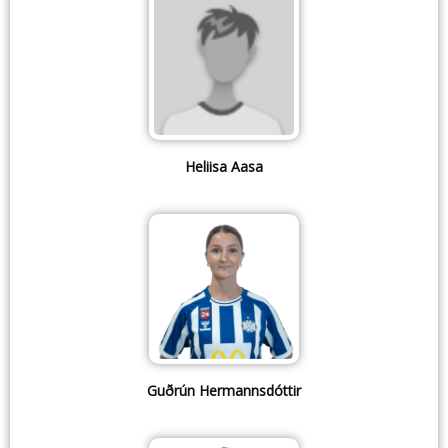
Heliisa Aasa
Guðrún Hermannsdóttir