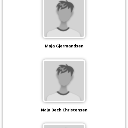
Maja Gjermandsen
Naja Bech Christensen