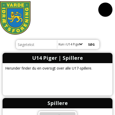
Kun i U14 Piger
U14 Piger | Spillere
Herunder finder du en oversigt over alle U17-spillere.
Spillere