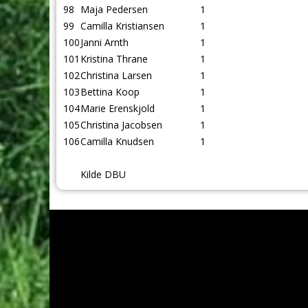
98
Maja Pedersen
1
99
Camilla Kristiansen
1
100
Janni Arnth
1
101
Kristina Thrane
1
102
Christina Larsen
1
103
Bettina Koop
1
104
Marie Erenskjold
1
105
Christina Jacobsen
1
106
Camilla Knudsen
1
Kilde DBU