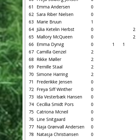
61
Emma Andersen
0
62
Sara Riber Nielsen
0
63
Marie Bruun
1
64
Júlia Ketelin Herbst
0
2
65
Mallory McQueen
0
2
66
Emma Dyrvig
0
1
1
67
Camilla Genzel
2
68
Rikke Møller
2
69
Pernille Staal
2
70
Simone Harring
2
71
Frederikke Jensen
0
72
Freya Siff Winther
0
73
Ida Vesterbæk Hansen
0
74
Cecillia Smidt Pors
0
75
Catriona Mcneil
0
76
Line Snitgaard
0
77
Naja Grønvall Andersen
0
78
Natasja Christiansen
0