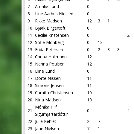
7
Amalie Lund
0
8
Line Aarhus Nielsen
0
9
Rikke Madsen
12
3
1
10
Bjørk Birgertoft
0
11
Cecilie Kristensen
0
2
12
Sofie Monberg
0
13
13
Frida Petersen
0
2
3
8
14
Carina Hallmann
12
15
Nanna Poulsen
12
16
Eline Lund
0
17
Dorte Nissen
11
18
Simone Jensen
11
19
Camilla Christensen
10
20
Nina Madsen
10
Mónika Hlif
21
0
4
Sigurhjartardóttir
22
Julie Kehlet
2
7
23
Jane Nielsen
7
1