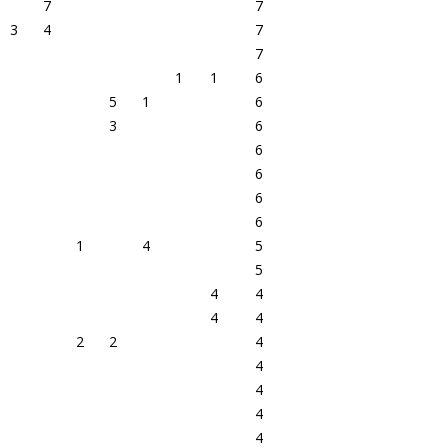
7
7
3
4
7
7
1
1
6
5
1
6
3
6
6
6
6
6
1
4
5
5
4
4
4
4
2
2
4
4
4
4
4