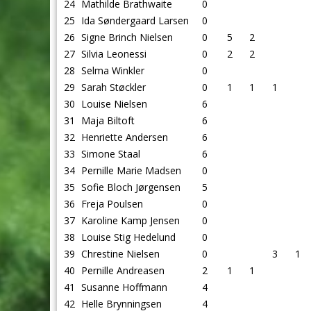
24
Mathilde Brathwaite
0
25
Ida Søndergaard Larsen
0
26
Signe Brinch Nielsen
0
5
2
27
Silvia Leonessi
0
2
2
28
Selma Winkler
0
29
Sarah Støckler
0
1
1
1
30
Louise Nielsen
6
31
Maja Biltoft
6
32
Henriette Andersen
6
33
Simone Staal
6
34
Pernille Marie Madsen
0
35
Sofie Bloch Jørgensen
5
36
Freja Poulsen
0
37
Karoline Kamp Jensen
0
38
Louise Stig Hedelund
0
39
Chrestine Nielsen
0
3
1
40
Pernille Andreasen
2
1
1
41
Susanne Hoffmann
4
42
Helle Brynningsen
4