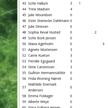
43
Sofie Hallum
3
1
44
Trine Madsen
4
45
Julie Mouridsen
0
46
Ester Steinecke Dahlmann
0
47
Julie Dinesen
0
48
Sophia Reval Husted
0
2
49
Sofie Bork Jensen
0
50
Maria Agerholm
0
3
51
Agnete Mortensen
3
52
Carrie Kueton
3
53
Pernille Egsgaard
3
54
Stine Carstensen
3
55
Guðrún Hermannsdóttir
0
56
Frida Worning Nørret
0
Mathilde Enemark
57
0
Andersen
58
Emma Foldager
0
59
Alberte Weye
0
60
Freja Solberg Jensen
0