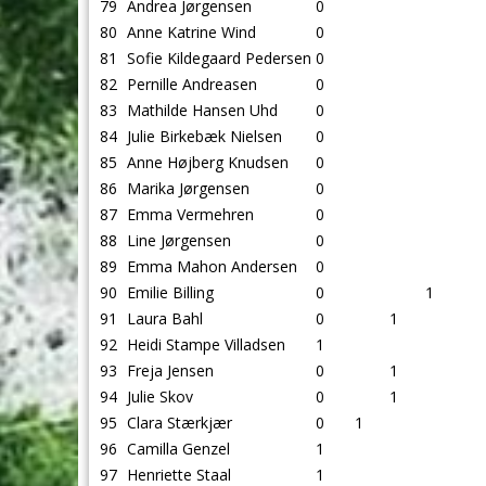
79
Andrea Jørgensen
0
80
Anne Katrine Wind
0
81
Sofie Kildegaard Pedersen
0
82
Pernille Andreasen
0
83
Mathilde Hansen Uhd
0
84
Julie Birkebæk Nielsen
0
85
Anne Højberg Knudsen
0
86
Marika Jørgensen
0
87
Emma Vermehren
0
88
Line Jørgensen
0
89
Emma Mahon Andersen
0
90
Emilie Billing
0
1
91
Laura Bahl
0
1
92
Heidi Stampe Villadsen
1
93
Freja Jensen
0
1
94
Julie Skov
0
1
95
Clara Stærkjær
0
1
96
Camilla Genzel
1
97
Henriette Staal
1