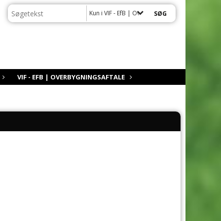
Kun i VIF - EfB | Overbygningsaftale
VIF - EFB | OVERBYGNINGSAFTALE