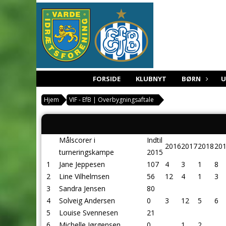
FORSIDE
KLUBNYT
BØRN
Hjem
VIF - EfB | Overbygningsaftale
Målscorer i
Indtil
2016
2017
2018
20
turneringskampe
2015
1
Jane Jeppesen
107
4
3
1
8
2
Line Vilhelmsen
56
12
4
1
3
3
Sandra Jensen
80
4
Solveig Andersen
0
3
12
5
6
5
Louise Svennesen
21
6
Michelle Jørgensen
0
1
2