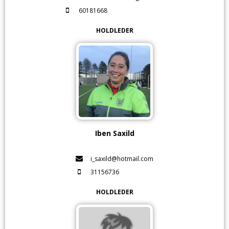
60181668
HOLDLEDER
Iben Saxild
i_saxild@hotmail.com
31156736
HOLDLEDER