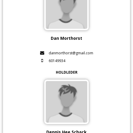
Dan Morthorst
danmorthorst@gmail.com
60149934
HOLDLEDER
Dennis Hee Schack