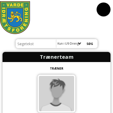
Kun i U9 Drenge
Trænerteam
TRÆNER