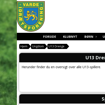
FORSIDE
KLUBNYT
BØRN
Hjem
Ungdom
U13 Drenge
U13 Dren
Herunder finder du en oversigt over alle U13-spillere.
S