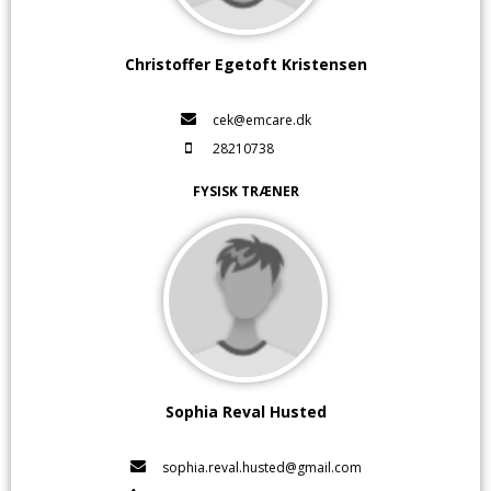
Christoffer Egetoft Kristensen
cek@emcare.dk
28210738
FYSISK TRÆNER
Sophia Reval Husted
sophia.reval.husted@gmail.com