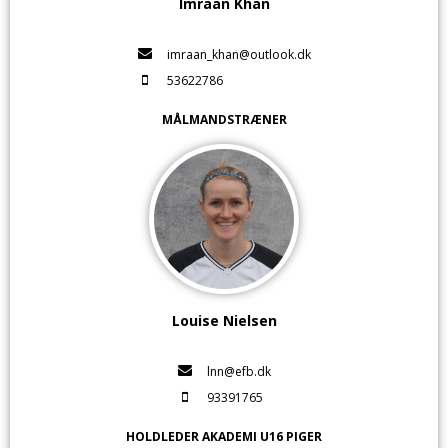
Imraan Khan
imraan_khan@outlook.dk
53622786
MÅLMANDSTRÆNER
Louise Nielsen
lnn@efb.dk
93391765
HOLDLEDER AKADEMI U16 PIGER