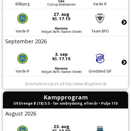
Ude
Blåbjerg
Varde IF
Outrup Idrætscenter
27. aug
Kl. 17.15
Hjemme
Varde IF
Team BFO
Vestjysk Bank Stadion (Varde)
September 2026
3. sep
Kl. 17.15
Hjemme
Varde IF
Grindsted GIF
Vestjysk Bank Stadion (Varde)
Se komplet program på http://www.dbujylland.dk
Kampprogram
U9 Drenge B (18) 5:5 - før ombrydning, efterår • Pulje 110
August 2026
23. aug
Kl. 10.00