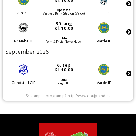
Hjemme
Varde IF
Helle FC
Vestjysk Bank Stadion (Varde)
30. aug
Kl. 10.00
Ude
Nr.Nebel IF
Varde IF
Form & Fritid Nørre Nebel
September 2026
6. sep
Kl. 10.00
Ude
Grindsted GIF
Varde IF
Lynghallen
Se komplet program på http://www.dbujylland.dk