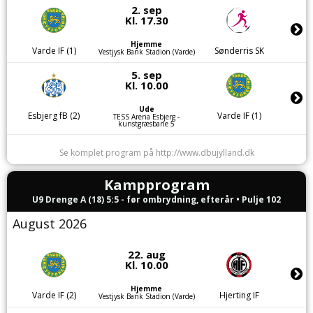
2. sep
Kl. 17.30
Hjemme
Varde IF (1)
Sønderris SK
Vestjysk Bank Stadion (Varde)
5. sep
Kl. 10.00
Ude
Esbjerg fB (2)
Varde IF (1)
TESS Arena Esbjerg -
kunstgræsbane 5
Se komplet program på http://www.dbujylland.dk
Kampprogram
U9 Drenge A (18) 5:5 - før ombrydning, efterår • Pulje 102
August 2026
22. aug
Kl. 10.00
Hjemme
Varde IF (2)
Hjerting IF
Vestjysk Bank Stadion (Varde)