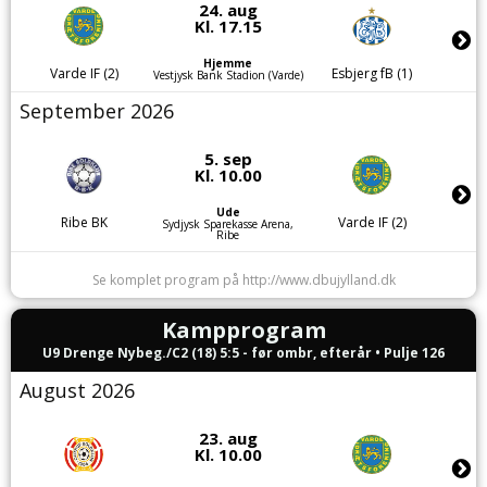
24. aug
Kl. 17.15
Hjemme
Varde IF (2)
Esbjerg fB (1)
Vestjysk Bank Stadion (Varde)
September 2026
5. sep
Kl. 10.00
Ude
Ribe BK
Varde IF (2)
Sydjysk Sparekasse Arena,
Ribe
Se komplet program på http://www.dbujylland.dk
Kampprogram
U9 Drenge Nybeg./C2 (18) 5:5 - før ombr, efterår • Pulje 126
August 2026
23. aug
Kl. 10.00