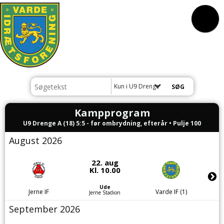
Kun i U9 Drenge
Kampprogram
U9 Drenge A (18) 5:5 - før ombrydning, efterår • Pulje 100
August 2026
22. aug
Kl. 10.00
Ude
Jerne IF
Varde IF (1)
Jerne Stadion
September 2026