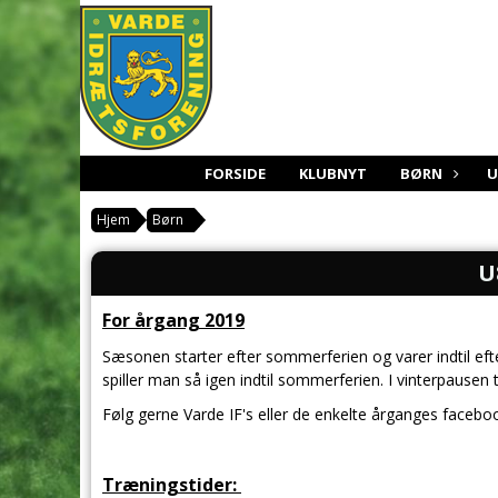
FORSIDE
KLUBNYT
BØRN
Hjem
Børn
U
For årgang 2019
Sæsonen starter efter sommerferien og varer indtil efter
spiller man så igen indtil sommerferien. I vinterpausen 
Følg gerne Varde IF's eller de enkelte årganges faceboo
Træningstider: