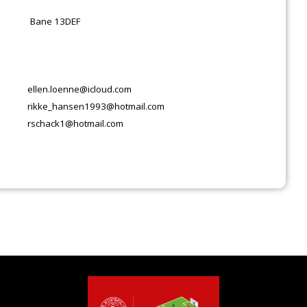
Bane 13DEF
ellen.loenne@icloud.com
rikke_hansen1993@hotmail.com
rschack1@hotmail.com