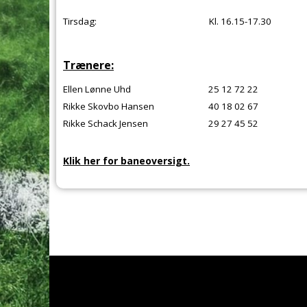
Tirsdag:
Kl. 16.15-17.30
Trænere:
Ellen Lønne Uhd
25 12 72 22
Rikke Skovbo Hansen
40 18 02 67
Rikke Schack Jensen
29 27 45 52
Klik her for baneoversigt.