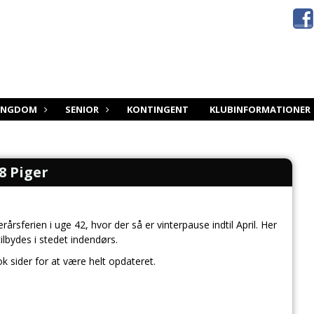
UNGDOM
SENIOR
KONTINGENT
KLUBINFORMATIONER
8 Piger
årsferien i uge 42, hvor der så er vinterpause indtil April. Her
tilbydes i stedet indendørs.
k sider for at være helt opdateret.