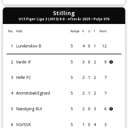
Stilling
U13 Piger Liga 3 (2013) 8:8 - efterår 2025 • Pulje 976
Pos.
Hold
Kampe
V
U
T
Point
1
Lunderskov B
5
4
0
1
12
2
Varde IF
5
3
0
2
9
3
Helle FC
5
2
1
2
7
4
Ammitsbøl/Egtved
5
2
1
2
7
5
Næsbjerg RUI
5
2
0
3
6
6
SGI/SSK
5
1
0
4
3