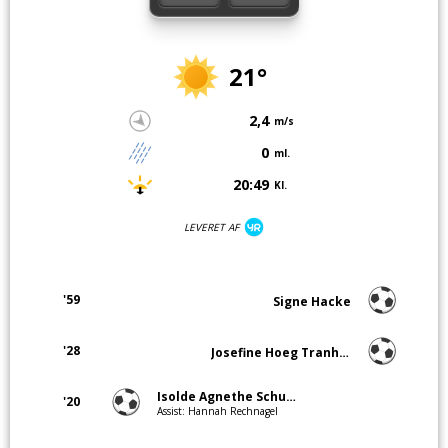
21°
2,4
m/s
0
ml.
20:49
Kl.
LEVERET AF
'59
Signe Hacke
'28
Josefine Hoeg Tranholm
Isolde Agnethe Schulze Nielsen
'20
Assist: Hannah Rechnagel