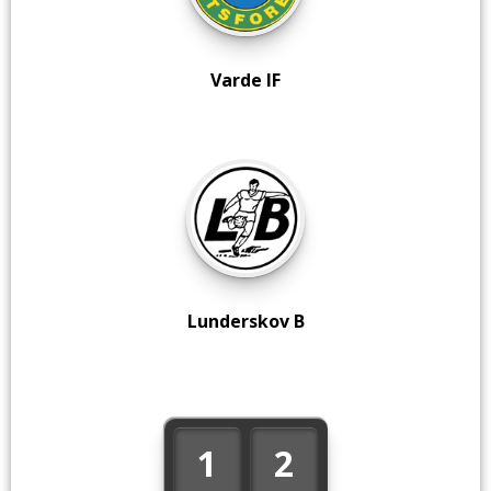
Varde IF
Lunderskov B
1
2