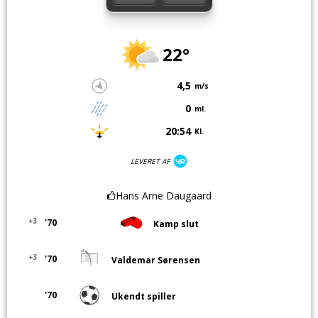
22°
4,5
m/s
0
ml.
20:54
Kl.
LEVERET AF
Hans Arne Daugaard
+3
'70
Kamp slut
+3
'70
Valdemar Sørensen
'70
Ukendt spiller