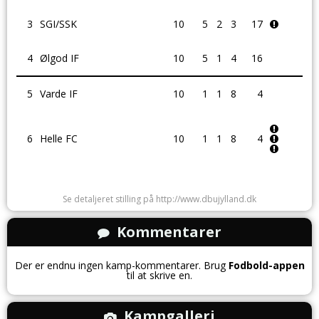
3
SGI/SSK
10
5
2
3
17
4
Ølgod IF
10
5
1
4
16
5
Varde IF
10
1
1
8
4
6
Helle FC
10
1
1
8
4
Se detaljeret stilling på http://www.dbujylland.dk
Kommentarer
Der er endnu ingen kamp-kommentarer. Brug
Fodbold-appen
til at skrive en.
Kampgalleri