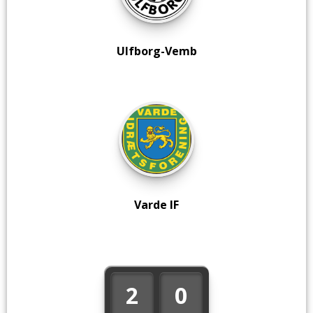
Ulfborg-Vemb
Varde IF
2
0