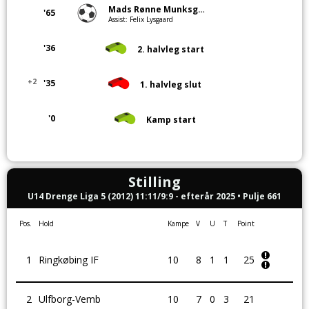
Mads Rønne Munksgaard Pedersen
'65
Assist: Felix Lysgaard
'36
2. halvleg start
+2
'35
1. halvleg slut
'0
Kamp start
Stilling
U14 Drenge Liga 5 (2012) 11:11/9:9 - efterår 2025 • Pulje 661
Pos.
Hold
Kampe
V
U
T
Point
1
Ringkøbing IF
10
8
1
1
25
2
Ulfborg-Vemb
10
7
0
3
21