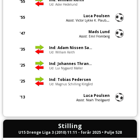
'55
Ud: Aske Hedelund
Luca Poulsen
'55
Assist: Victor Lykke K. Plauborg
Mads Lund
'47
Assist: Emil Fromberg
Ind: Adam Nissen Sabic
'35
Ud: William Keith
Ind: Johannes Thrane Rasmussen
'25
Ud: Lui Nygaard Møller
Ind: Tobias Pedersen
'25
Ud: Magnus Schilling Klitgård
Luca Poulsen
'13
Assist: Noah Theilgaard
Stilling
U15 Drenge Liga 3 (2010) 11:11 - forår 2025 • Pulje 528