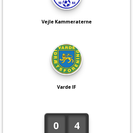
Vejle Kammeraterne
Varde IF
0
4