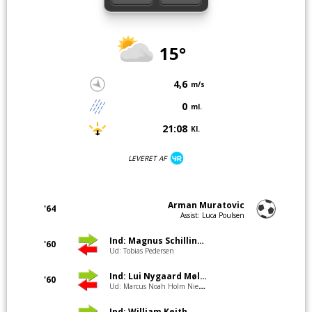
15°
4,6
m/s
0
ml.
21:08
Kl.
LEVERET AF
Arman Muratovic
'64
Assist: Luca Poulsen
Ind: Magnus Schilling Klitgård
'60
Ud: Tobias Pedersen
Ind: Lui Nygaard Møller
'60
Ud: Marcus Noah Holm Nielsen
Ind: William Keith