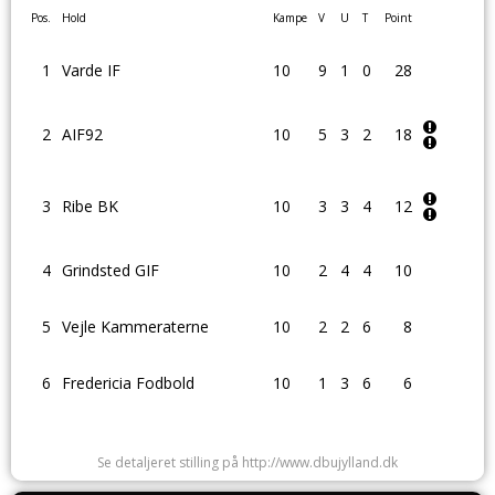
Pos.
Hold
Kampe
V
U
T
Point
1
Varde IF
10
9
1
0
28
2
AIF92
10
5
3
2
18
3
Ribe BK
10
3
3
4
12
4
Grindsted GIF
10
2
4
4
10
5
Vejle Kammeraterne
10
2
2
6
8
6
Fredericia Fodbold
10
1
3
6
6
Se detaljeret stilling på http://www.dbujylland.dk