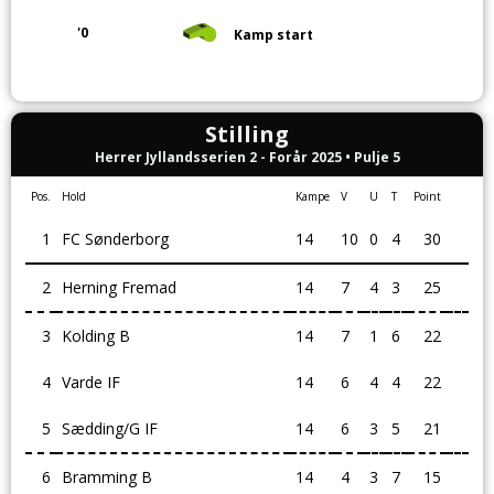
'0
Kamp start
Stilling
Herrer Jyllandsserien 2 - Forår 2025 • Pulje 5
Pos.
Hold
Kampe
V
U
T
Point
1
FC Sønderborg
14
10
0
4
30
2
Herning Fremad
14
7
4
3
25
3
Kolding B
14
7
1
6
22
4
Varde IF
14
6
4
4
22
5
Sædding/G IF
14
6
3
5
21
6
Bramming B
14
4
3
7
15