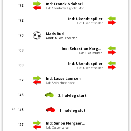
Ind: Franck Ndabarishe
'72
Ud: Christoffer Egholm Mortensen
Ind: Ukendt spiller
'72
Ud: Ukendt spiller
Mads Rud
'70
Assist: Mikkel Pedersen
Ind: Sebastian Kargo Larsen
'63
Ud: Elias Poulsen
Ind: Ukendt spiller
'60
Ud: Ukendt spiller
Ind: Lasse Laursen
'57
Ud: Alvin Huseinovic
'46
2. halvleg start
+3
'45
1. halvleg slut
Ind: Simon Nørgaard Nielsen
'27
Ud: Casper Larsen