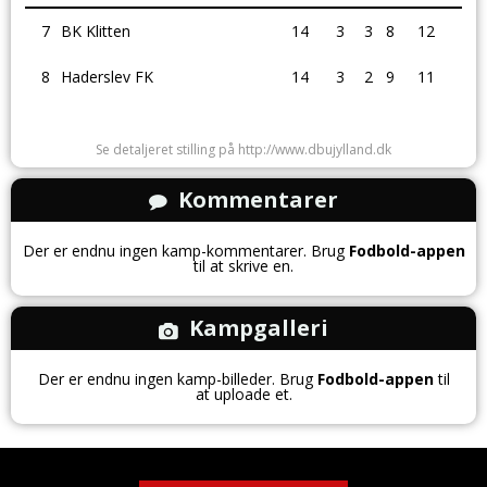
7
BK Klitten
14
3
3
8
12
8
Haderslev FK
14
3
2
9
11
Se detaljeret stilling på http://www.dbujylland.dk
Kommentarer
Der er endnu ingen kamp-kommentarer. Brug
Fodbold-appen
til at skrive en.
Kampgalleri
Der er endnu ingen kamp-billeder. Brug
Fodbold-appen
til
at uploade et.