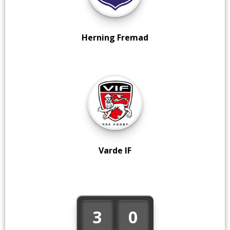
Herning Fremad
Varde IF
3
0