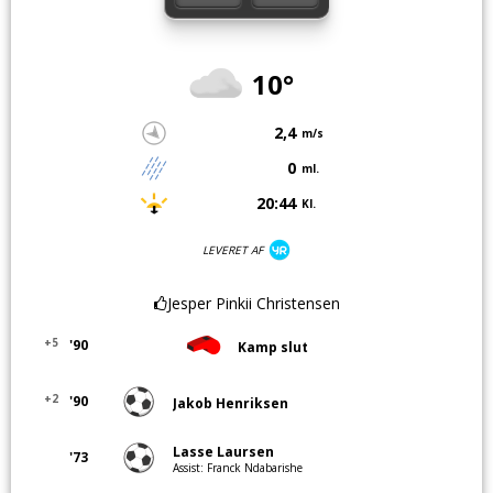
10°
2,4
m/s
0
ml.
20:44
Kl.
LEVERET AF
Jesper Pinkii Christensen
+5
'90
Kamp slut
+2
'90
Jakob Henriksen
Lasse Laursen
'73
Assist: Franck Ndabarishe